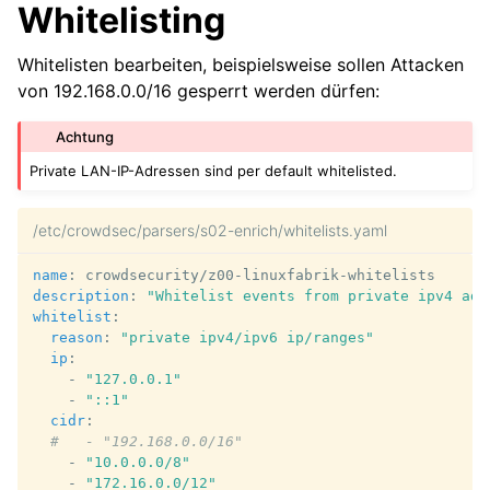
Whitelisting
Whitelisten bearbeiten, beispielsweise sollen Attacken
von 192.168.0.0/16 gesperrt werden dürfen:
Achtung
Private LAN-IP-Adressen sind per default whitelisted.
/etc/crowdsec/parsers/s02-enrich/whitelists.yaml
name
:
crowdsecurity/z00-linuxfabrik-whitelists
description
:
"Whitelist
events
from
private
ipv4
add
whitelist
:
reason
:
"private
ipv4/ipv6
ip/ranges"
ip
:
-
"127.0.0.1"
-
"::1"
cidr
:
#   - "192.168.0.0/16"
-
"10.0.0.0/8"
-
"172.16.0.0/12"