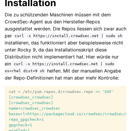
Installation
Die zu schützenden Maschinen müssen mit dem
CrowdSec-Agent aus den Hersteller-Repos
ausgestattet werden. Die Repos liessen sich zwar auch
per
curl
-s
https://install.crowdsec.net
|
sudo
sh
installieren, das funktioniert aber beispielsweise nicht
unter Rocky 9, da das Installationsskript diese
Distribution nicht implementiert hat. Hier würde nur
ein
curl
-s
https://install.crowdsec.net
|
sudo
helfen. Mit der manuellen Angabe
os=rhel
dist=9
sh
der Repo-Definitionen hat man aber mehr Kontrolle:
cat
>
/etc/yum.repos.d/crowdsec.repo
<< 'EOF'
[crowdsec_crowdsec]
[crowdsec_crowdsec]
name=crowdsec_crowdsec
baseurl=https://packagecloud.io/crowdsec/crowdsec/el
repo_gpgcheck=1
gpgcheck=1
enabled=1