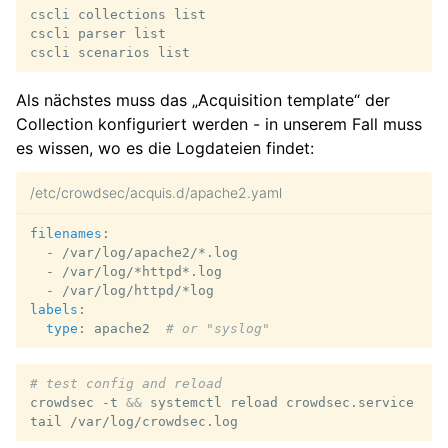
cscli
collections
list

cscli
parser
list

cscli
scenarios
Als nächstes muss das „Acquisition template“ der
Collection konfiguriert werden - in unserem Fall muss
es wissen, wo es die Logdateien findet:
/etc/crowdsec/acquis.d/apache2.yaml
filenames
:
-
/var/log/apache2/*.log
-
/var/log/*httpd*.log
-
/var/log/httpd/*log
labels
:
type
:
apache2
# or "syslog"
# test config and reload
crowdsec
-t
&&
systemctl
reload
crowdsec.service

tail