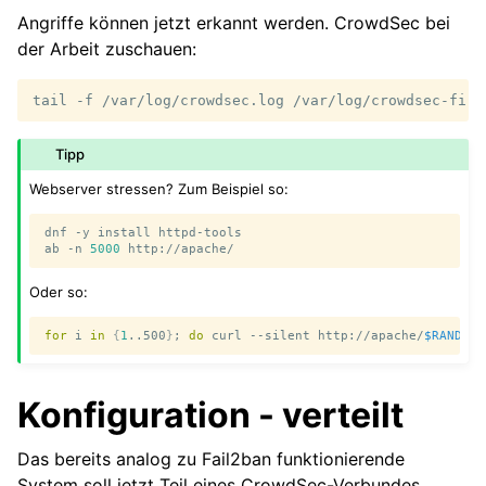
Angriffe können jetzt erkannt werden. CrowdSec bei
der Arbeit zuschauen:
tail
-f
/var/log/crowdsec.log
Tipp
Webserver stressen? Zum Beispiel so:
dnf
-y
install
httpd-tools

ab
-n
5000
Oder so:
for
i
in
{
1
..500
}
;
do
curl
--silent
http://apache/
$RANDOM
Konfiguration - verteilt
Das bereits analog zu Fail2ban funktionierende
System soll jetzt Teil eines CrowdSec-Verbundes