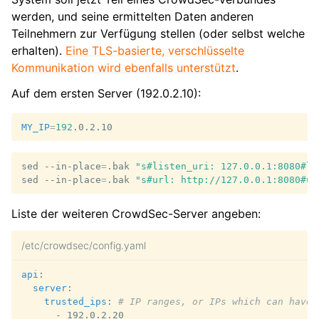
werden, und seine ermittelten Daten anderen
Teilnehmern zur Verfügung stellen (oder selbst welche
erhalten).
Eine TLS-basierte, verschlüsselte
Kommunikation wird ebenfalls unterstützt
.
Auf dem ersten Server (192.0.2.10):
MY_IP
=
192
sed
--in-place
=
.bak
"s#listen_uri: 127.0.0.1:8080#li
sed
--in-place
=
.bak
"s#url: http://127.0.0.1:8080#ur
Liste der weiteren CrowdSec-Server angeben:
/etc/crowdsec/config.yaml
api
:
server
:
trusted_ips
:
# IP ranges, or IPs which can have 
-
192.0.2.20