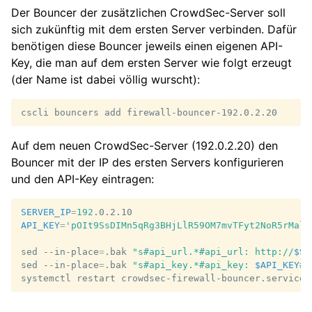
Der Bouncer der zusätzlichen CrowdSec-Server soll
sich zukünftig mit dem ersten Server verbinden. Dafür
benötigen diese Bouncer jeweils einen eigenen API-
Key, die man auf dem ersten Server wie folgt erzeugt
(der Name ist dabei völlig wurscht):
cscli
bouncers
add
Auf dem neuen CrowdSec-Server (192.0.2.20) den
Bouncer mit der IP des ersten Servers konfigurieren
und den API-Key eintragen:
SERVER_IP
=
192
API_KEY
=
'pOIt9SsDIMn5qRg3BHjLlR59OM7mvTFyt2NoR5rMalw
sed
--in-place
=
.bak
"s#api_url.*#api_url: http://
$SE
sed
--in-place
=
.bak
"s#api_key.*#api_key: 
$API_KEY
#"
systemctl
restart