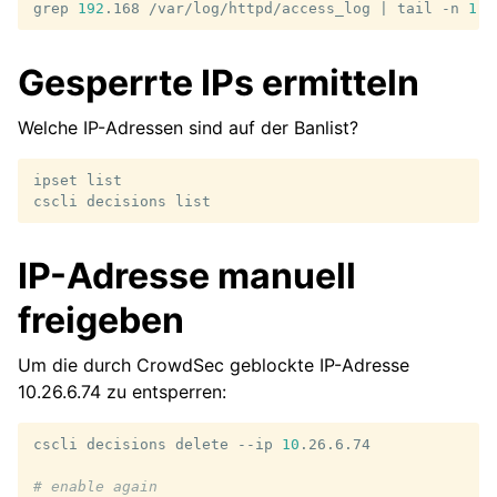
grep
192
.168
/var/log/httpd/access_log
|
tail
-n
1
|
Gesperrte IPs ermitteln
Welche IP-Adressen sind auf der Banlist?
ipset
list

cscli
decisions
IP-Adresse manuell
freigeben
Um die durch CrowdSec geblockte IP-Adresse
10.26.6.74 zu entsperren:
cscli
decisions
delete
--ip
10
.26.6.74

# enable again