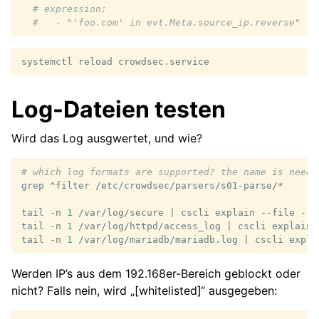
# expression:
#   - "'foo.com' in evt.Meta.source_ip.reverse"
systemctl
reload
Log-Dateien testen
Wird das Log ausgwertet, und wie?
# which log formats are supported? the name is neede
grep
^filter
/etc/crowdsec/parsers/s01-parse/*

tail
-n
1
/var/log/secure
|
cscli
explain
--file
-
-
tail
-n
1
/var/log/httpd/access_log
|
cscli
explain
tail
-n
1
/var/log/mariadb/mariadb.log
|
cscli
expla
Werden IP’s aus dem 192.168er-Bereich geblockt oder
nicht? Falls nein, wird „[whitelisted]“ ausgegeben: