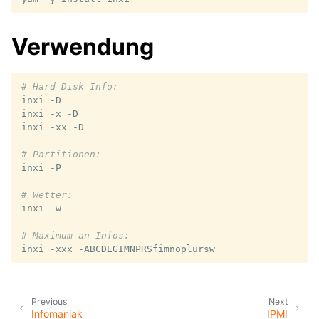
Verwendung
# Hard Disk Info:
inxi
-D

inxi
-x
-D

inxi
-xx
-D

# Partitionen:
inxi
-P

# Wetter:
inxi
-w

# Maximum an Infos:
inxi
-xxx
Previous
Next
Infomaniak
IPMI