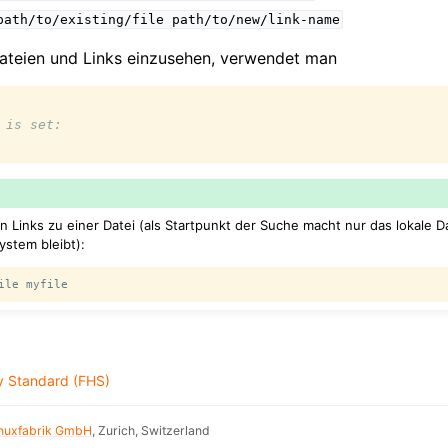
path/to/existing/file
path/to/new/link-name
ateien und Links einzusehen, verwendet man
 is set:
en Links zu einer Datei (als Startpunkt der Suche macht nur das lokale
ystem bleibt):
ile
y Standard (FHS)
inuxfabrik GmbH
, Zurich, Switzerland