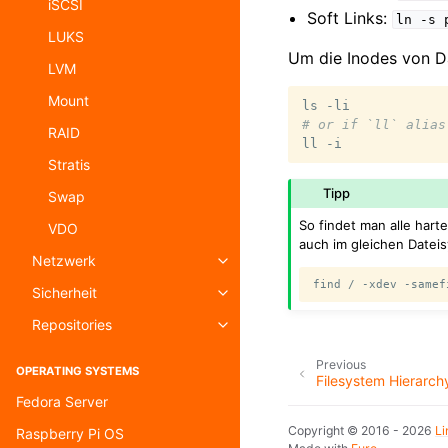
iSCSI
Soft Links:
ln
-s
LUKS
Um die Inodes von D
LVM
Mount
ls
# or if `ll` alias
RAID
ll
Stratis
Tipp
Swap
So findet man alle hart
VDO
auch im gleichen Dateis
Netzwerk
Toggle navigation of Netzwerk
find
/
-xdev
-samef
Sicherheit
Toggle navigation of Sicherheit
Repositories
Toggle navigation of Repositories
Previous
OPERATING SYSTEMS
Filesystem Hierarch
Fedora Server
Copyright © 2016 - 2026
L
Raspberry Pi OS