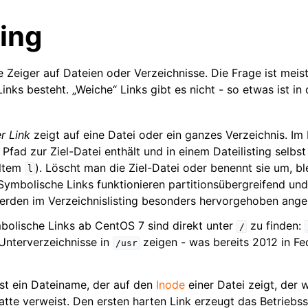
king
e Zeiger auf Dateien oder Verzeichnisse. Die Frage ist meis
Links besteht. „Weiche“ Links gibt es nicht - so etwas ist i
r Link
zeigt auf eine Datei oder ein ganzes Verzeichnis. Im P
fad zur Ziel-Datei enthält und in einem Dateilisting selbst
lltem
). Löscht man die Ziel-Datei oder benennt sie um, bl
l
 Symbolische Links funktionieren partitionsübergreifend un
erden im Verzeichnislisting besonders hervorgehoben ange
olische Links ab CentOS 7 sind direkt unter
zu finden:
/
Unterverzeichnisse in
zeigen - was bereits 2012 in Fed
/usr
st ein Dateiname, der auf den
Inode
einer Datei zeigt, der 
latte verweist. Den ersten harten Link erzeugt das Betriebs
teisysteme