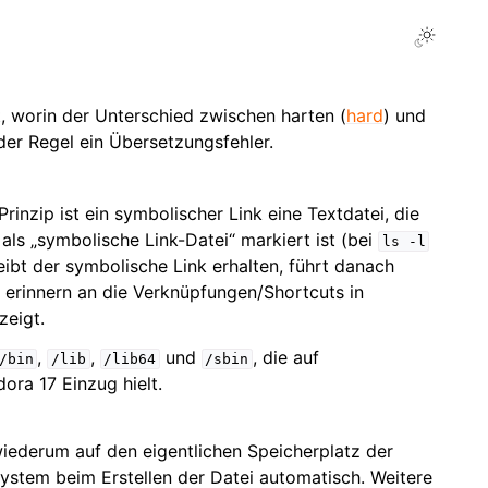
Toggle L
t, worin der Unterschied zwischen harten (
hard
) und
n der Regel ein Übersetzungsfehler.
rinzip ist ein symbolischer Link eine Textdatei, die
 als „symbolische Link-Datei“ markiert ist (bei
ls
-l
eibt der symbolische Link erhalten, führt danach
d erinnern an die Verknüpfungen/Shortcuts in
zeigt.
,
,
und
, die auf
/bin
/lib
/lib64
/sbin
ora 17 Einzug hielt.
wiederum auf den eigentlichen Speicherplatz der
system beim Erstellen der Datei automatisch. Weitere