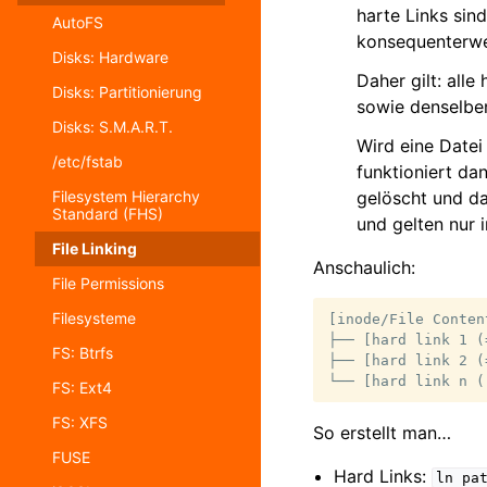
harte Links sin
AutoFS
konsequenterwei
Disks: Hardware
Daher gilt: all
Disks: Partitionierung
sowie denselben
Disks: S.M.A.R.T.
Wird eine Datei
/etc/fstab
funktioniert da
gelöscht und da
Filesystem Hierarchy
Standard (FHS)
und gelten nur i
File Linking
Anschaulich:
File Permissions
Filesysteme
[inode/File Content
├── [hard link 1 (
FS: Btrfs
├── [hard link 2 (
FS: Ext4
FS: XFS
So erstellt man…
FUSE
Hard Links:
ln
pa