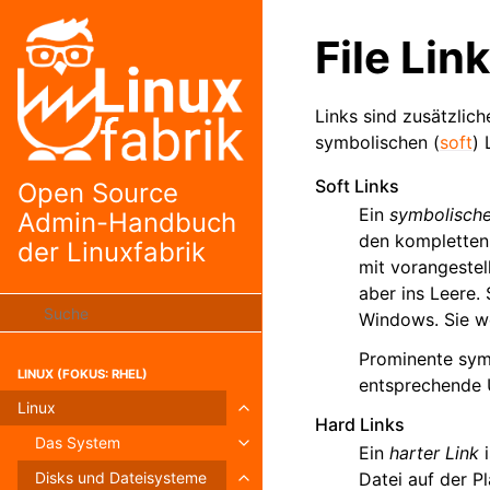
File Lin
Links sind zusätzlich
symbolischen (
soft
) 
Soft Links
Open Source
Ein
symbolische
Admin-Handbuch
den kompletten P
der Linuxfabrik
mit vorangeste
aber ins Leere.
Windows. Sie w
Prominente symb
LINUX (FOKUS: RHEL)
entsprechende 
Linux
Toggle navigation of Linux
Hard Links
Das System
Toggle navigation of Das System
Ein
harter Link
i
Datei auf der P
Disks und Dateisysteme
Toggle navigation of Disks und Da