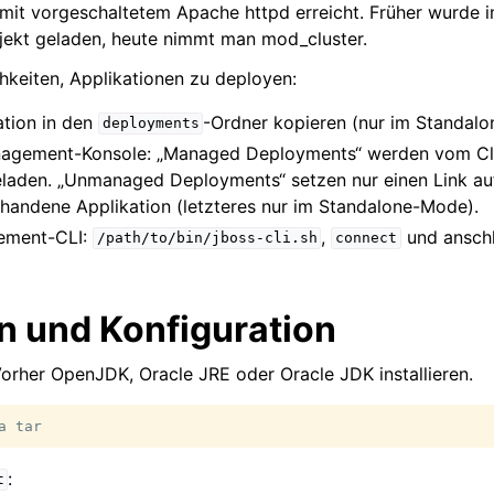
 mit vorgeschaltetem Apache httpd erreicht. Früher wurde
ekt geladen, heute nimmt man mod_cluster.
chkeiten, Applikationen zu deployen:
ation in den
-Ordner kopieren (nur im Standal
deployments
agement-Konsole: „Managed Deployments“ werden vom Cli
laden. „Unmanaged Deployments“ setzen nur einen Link auf
rhandene Applikation (letzteres nur im Standalone-Mode).
gement-CLI:
,
und ansch
/path/to/bin/jboss-cli.sh
connect
on und Konfiguration
Vorher OpenJDK, Oracle JRE oder Oracle JDK installieren.
a
:
t