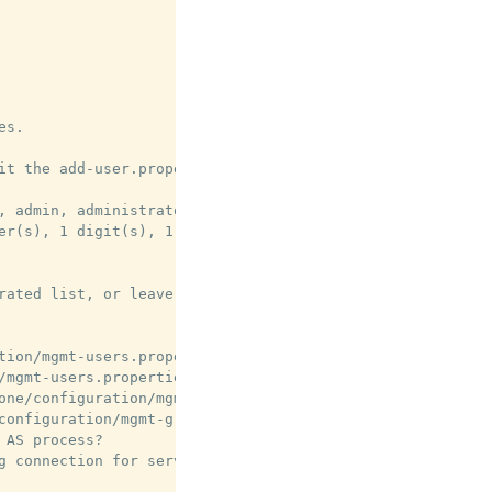
s.

it the add-user.properties configuration file.

 admin, administrator}

er(s), 1 digit(s), 1 non-alphanumeric symbol(s)

rated list, or leave blank for none)[  ]:

tion/mgmt-users.properties'

mgmt-users.properties'

one/configuration/mgmt-groups.properties'

configuration/mgmt-groups.properties'

AS process?

g connection for server to server Jakarta Enterprise Bean