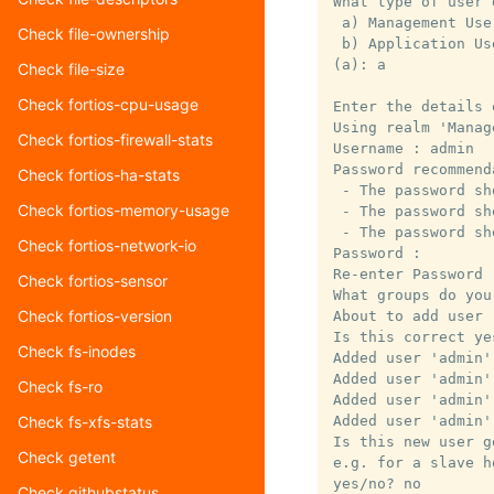
What type of user 
 a) Management Use
Check file-ownership
 b) Application Us
(a): a

Check file-size
Check fortios-cpu-usage
Enter the details 
Using realm 'Manag
Check fortios-firewall-stats
Username : admin

Password recommend
Check fortios-ha-stats
 - The password sh
Check fortios-memory-usage
 - The password sh
 - The password sh
Check fortios-network-io
Password :

Re-enter Password :
Check fortios-sensor
What groups do you
Check fortios-version
About to add user 
Is this correct ye
Check fs-inodes
Added user 'admin'
Added user 'admin'
Check fs-ro
Added user 'admin'
Added user 'admin'
Check fs-xfs-stats
Is this new user g
Check getent
e.g. for a slave h
Check githubstatus