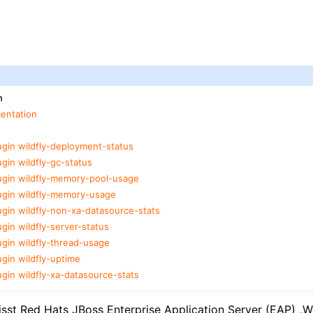
n
entation
ugin wildfly-deployment-status
gin wildfly-gc-status
ugin wildfly-memory-pool-usage
ugin wildfly-memory-usage
ugin wildfly-non-xa-datasource-stats
gin wildfly-server-status
ugin wildfly-thread-usage
ugin wildfly-uptime
ugin wildfly-xa-datasource-stats
isst Red Hats JBoss Enterprise Application Server (EAP) „Wi