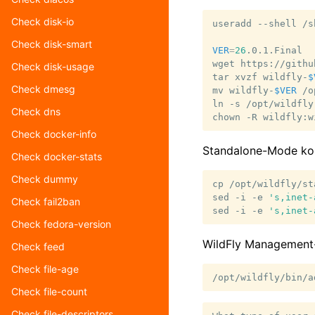
Check disk-io
useradd
--shell
/s
Check disk-smart
VER
=
26
.0.1.Final

wget
https://githu
Check disk-usage
tar
xvzf
wildfly-
$
Check dmesg
mv
wildfly-
$VER
/o
ln
-s
/opt/wildfly
Check dns
chown
-R
wildfly:w
Check docker-info
Standalone-Mode kon
Check docker-stats
Check dummy
cp
/opt/wildfly/st
sed
-i
-e
's,inet-
Check fail2ban
sed
-i
-e
's,inet-
Check fedora-version
WildFly Management-
Check feed
Check file-age
Check file-count
Check file-descriptors