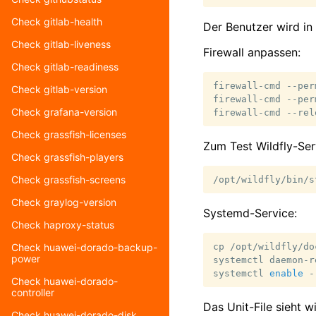
Check gitlab-health
Der Benutzer wird in
Check gitlab-liveness
Firewall anpassen:
Check gitlab-readiness
firewall-cmd
--per
Check gitlab-version
firewall-cmd
--per
Check grafana-version
firewall-cmd
Check grassfish-licenses
Zum Test Wildfly-Ser
Check grassfish-players
Check grassfish-screens
Check graylog-version
Systemd-Service:
Check haproxy-status
cp
/opt/wildfly/do
Check huawei-dorado-backup-
power
systemctl
daemon-r
systemctl
enable
-
Check huawei-dorado-
controller
Das Unit-File sieht wi
Check huawei-dorado-disk