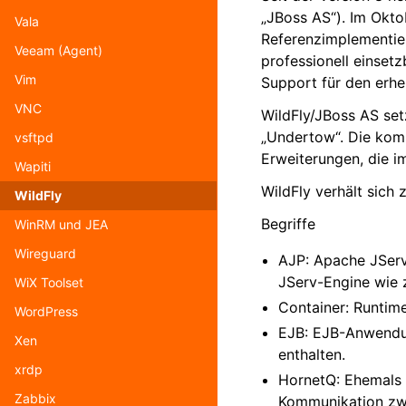
„JBoss AS“). Im Okto
Vala
Referenzimplementier
Veeam (Agent)
professionell einset
Vim
Support für den erhe
VNC
WildFly/JBoss AS set
„Undertow“. Die komm
vsftpd
Erweiterungen, die 
Wapiti
WildFly verhält sich
WildFly
Begriffe
WinRM und JEA
Wireguard
AJP: Apache JServ
JServ-Engine wie z
WiX Toolset
Container: Runtim
WordPress
EJB: EJB-Anwendu
Xen
enthalten.
xrdp
HornetQ: Ehemals „
Zabbix
Kommunikation zw