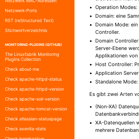
Netzwerk MAC-Adressen
Operation Modes:
Netzwerk-Ports
Domain: eine Sam
RST (reStructured Text)
Domain Mode: ein 
Stichwortverzeichnis
Controller.
Domain Controller:
MONITORING-PLUGINS (GITHUB)
Server-Ebene werd
The Linuxfabrik Monitoring
Applikationen von
Plugins Collection
Host Controller: P
Check about-me
Application Server
Check apache-httpd-status
Standalone Mode: 
Check apache-httpd-version
Es gibt zwei Arten v
Check apache-solr-version
(Non-XA) Datenque
Check apache-tomcat-version
Datenbankverbindu
Check atlassian-statuspage
XA-Datenquellen we
Check axenita-stats
mehrere Datenbanke
Check borgbackup