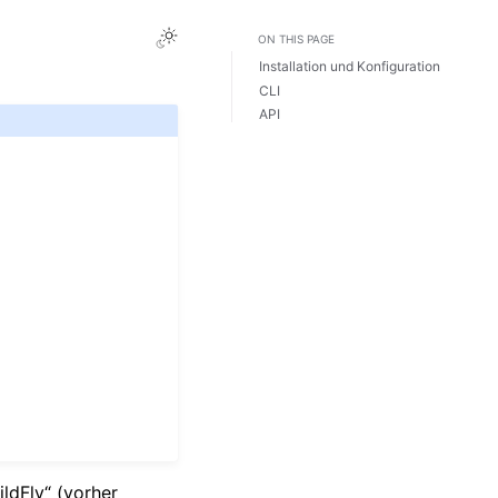
Toggle Light / Dark / Auto color theme
ON THIS PAGE
Installation und Konfiguration
CLI
API
ldFly“ (vorher