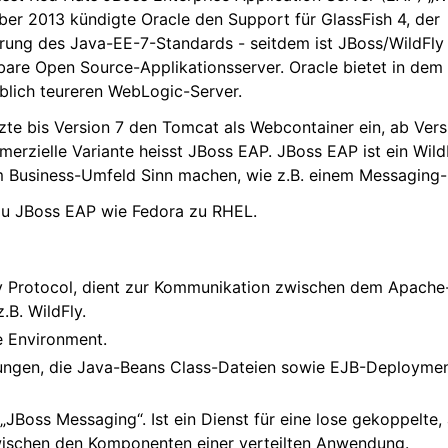
ber 2013 kündigte Oracle den Support für GlassFish 4, der
ung des Java-EE-7-Standards - seitdem ist JBoss/WildFly 
zbare Open Source-Applikationsserver. Oracle bietet in dem
blich teureren WebLogic-Server.
zte bis Version 7 den Tomcat als Webcontainer ein, ab Ver
erzielle Variante heisst JBoss EAP. JBoss EAP ist ein Wild
im Business-Umfeld Sinn machen, wie z.B. einem Messaging
 zu JBoss EAP wie Fedora zu RHEL.
 Protocol, dient zur Kommunikation zwischen dem Apache
.B. WildFly.
e Environment.
ngen, die Java-Beans Class-Dateien sowie EJB-Deployme
JBoss Messaging“. Ist ein Dienst für eine lose gekoppelte
ischen den Komponenten einer verteilten Anwendung.