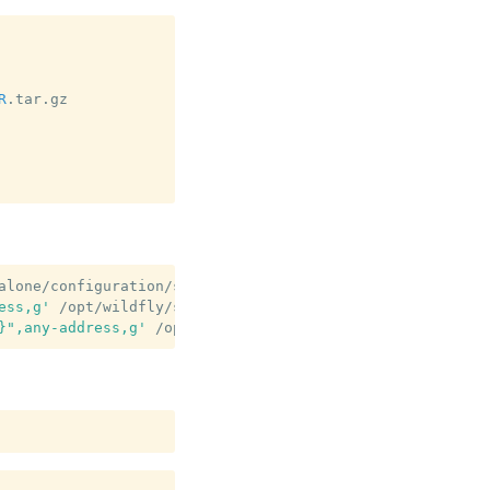
R
.tar.gz

alone/configuration/standalone.xml.orig

ess,g'
/opt/wildfly/standalone/configuration/standalone.x
}",any-address,g'