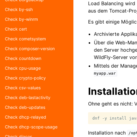
Load Balancing wird
Check by-ssh
aus dem Tomcat-Proj
Check by-winrm
Es gibt einige Mögli
Check cert
Archivierte Applik
Check cometsystem
Über die Web-Man
Check composer-version
den Server hochge
WildFly-Server vo
Check countdown
Mittels der Mana
Check cpu-usage
myapp.war
Check crypto-policy
Check csv-values
Installati
Check deb-lastactivity
Ohne geht es nicht: 
Check deb-updates
Check dhcp-relayed
dnf
-y
install
jav
Check dhcp-scope-usage
Installation nach
/op
Check diacos