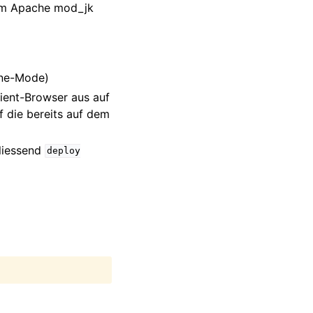
 im Apache mod_jk
one-Mode)
ent-Browser aus auf
 die bereits auf dem
liessend
deploy