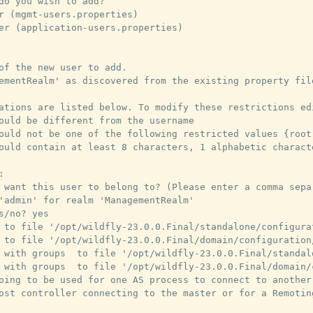
do you wish to add?

r (mgmt-users.properties)

er (application-users.properties)

of the new user to add.

ementRealm' as discovered from the existing property file
ations are listed below. To modify these restrictions ed
ould be different from the username

ould not be one of the following restricted values {root,
ould contain at least 8 characters, 1 alphabetic charact


 want this user to belong to? (Please enter a comma sepa
'admin' for realm 'ManagementRealm'

s/no? yes

 to file '/opt/wildfly-23.0.0.Final/standalone/configura
 to file '/opt/wildfly-23.0.0.Final/domain/configuration/
 with groups  to file '/opt/wildfly-23.0.0.Final/standal
 with groups  to file '/opt/wildfly-23.0.0.Final/domain/
oing to be used for one AS process to connect to another 
ost controller connecting to the master or for a Remotin