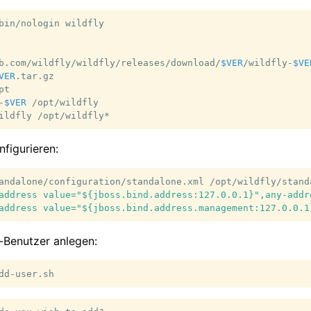
bin/nologin
wildfly

b.com/wildfly/wildfly/releases/download/
$VER
/wildfly-
$VE
VER
.tar.gz

pt

-
$VER
/opt/wildfly

ildfly
figurieren:
andalone/configuration/standalone.xml
/opt/wildfly/stand
address value="${jboss.bind.address:127.0.0.1}",any-addr
address value="${jboss.bind.address.management:127.0.0.1
Benutzer anlegen: