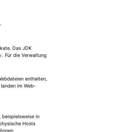
.
fikate. Das JDK
. Für die Verwaltung
s
Webdateien enthalten,
e landen im Web-
beispielsweise in
 physische Hosts
können.