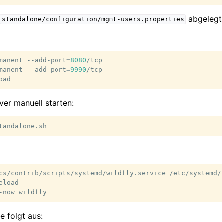
abgelegt
standalone/configuration/mgmt-users.properties
manent
--add-port
=
8080
/tcp

manent
--add-port
=
9990
/tcp

ver manuell starten:
cs/contrib/scripts/systemd/wildfly.service
/etc/systemd/
eload

-now
e folgt aus: