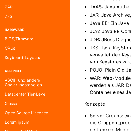
JAAS: Java Authen
ZAP
JAR: Java Archive
ZFS
Java EE: Ein Java 
HARDWARE
JCA: Java EE Con
BIOS/Firmware
JDR: JBoss Diagno
JKS: Java KeyStore
CPUs
verwaltet den Key
Keyboard-Layouts
von Keystores wir
POJO: Plain Old J
APPENDIX
WAR: Web-Module, 
ASCII- und andere
werden als JAR-Da
Codierungstabellen
Container eines Ja
Datacenter Tier-Level
Konzepte
Glossar
Open Source Lizenzen
Server Groups: ei
die Gruppen „prod
Lorem ipsum
erstrecken. Man be