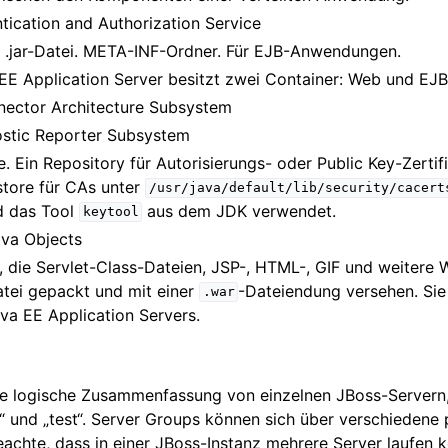
tication and Authorization Service
, .jar-Datei. META-INF-Ordner. Für EJB-Anwendungen.
EE Application Server besitzt zwei Container: Web und EJB
nector Architecture Subsystem
stic Reporter Subsystem
. Ein Repository für Autorisierungs- oder Public Key-Zerti
store für CAs unter
/usr/java/default/lib/security/cacert
d das Tool
aus dem JDK verwendet.
keytool
ava Objects
die Servlet-Class-Dateien, JSP-, HTML-, GIF und weitere 
tei gepackt und mit einer
-Dateiendung versehen. Si
.war
va EE Application Servers.
ne logische Zusammenfassung von einzelnen JBoss-Servern, 
“ und „test“. Server Groups können sich über verschiedene
achte, dass in einer JBoss-Instanz mehrere Server laufen 