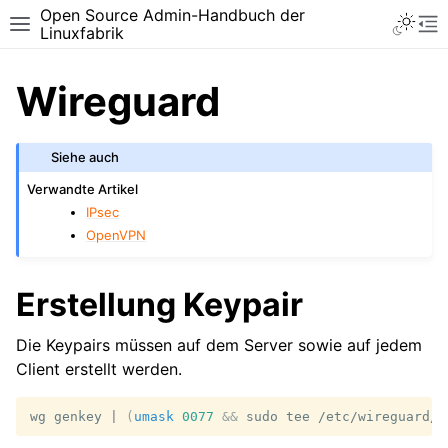
Open Source Admin-Handbuch der
Toggle 
Toggle site navigation sidebar
To
Linuxfabrik
Wireguard
Siehe auch
Verwandte Artikel
IPsec
OpenVPN
Erstellung Keypair
Die Keypairs müssen auf dem Server sowie auf jedem
Client erstellt werden.
wg
genkey
|
(
umask
0077
&&
sudo
tee
/etc/wireguard/p