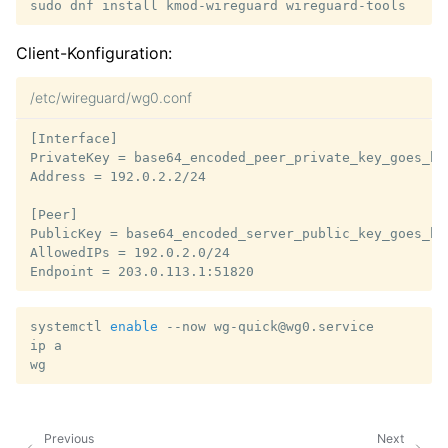
sudo
dnf
install
kmod-wireguard
Client-Konfiguration:
/etc/wireguard/wg0.conf
[Interface]

PrivateKey = base64_encoded_peer_private_key_goes_her
Address = 192.0.2.2/24

[Peer]

PublicKey = base64_encoded_server_public_key_goes_her
AllowedIPs = 192.0.2.0/24

systemctl
enable
--now
wg-quick@wg0.service

ip
a

Previous
Next