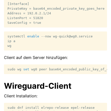
[Interface]

PrivateKey = base64_encoded_private_key_goes_here

Address = 192.0.2.1/24

ListenPort = 51820

systemctl
enable
--now
wg-quick@wg0.service

ip
a

Client auf dem Server hinzufügen:
sudo
wg
set
wg0
peer
base64_encoded_public_key_of_cl
Wireguard-Client
Client Installation:
sudo
dnf
install
elrepo-release
epel-release
