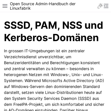
Open Source Admin-Handbuch der
Toggle 
Toggle site navigation sidebar
To
Linuxfabrik
SSSD, PAM, NSS und
Kerberos-Domänen
In grossen IT-Umgebungen ist ein zentraler
Verzeichnisdienst unverzichtbar, um
Benutzeridentitäten und Berechtigungen konsistent
und zentral verwalten zu können – besonders in
heterogenen Netzen mit Windows-, Unix- und Linux-
Systemen. Während Microsofts Active Directory (AD)
auf Windows-Servern den dominierenden Standard
darstellt, setzen viele Linux-Distributionen heute auf
den System Security Services Daemon (SSSD) aus
dem FreeIPA-Projekt, um sich komfortabel und sicher
in AD-Domänen einzubinden. Darüber hinaus