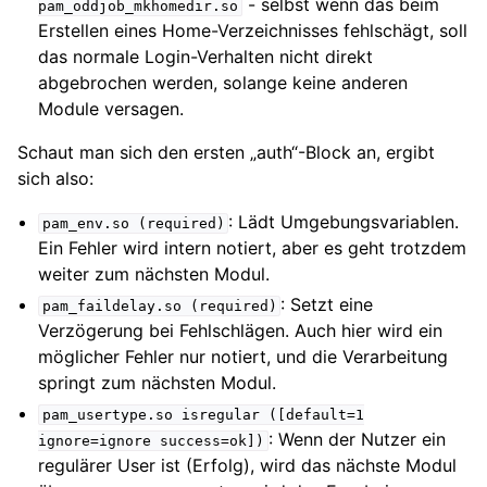
- selbst wenn das beim
pam_oddjob_mkhomedir.so
Erstellen eines Home-Verzeichnisses fehlschägt, soll
das normale Login-Verhalten nicht direkt
abgebrochen werden, solange keine anderen
Module versagen.
Schaut man sich den ersten „auth“-Block an, ergibt
sich also:
: Lädt Umgebungsvariablen.
pam_env.so
(required)
Ein Fehler wird intern notiert, aber es geht trotzdem
weiter zum nächsten Modul.
: Setzt eine
pam_faildelay.so
(required)
Verzögerung bei Fehlschlägen. Auch hier wird ein
möglicher Fehler nur notiert, und die Verarbeitung
springt zum nächsten Modul.
pam_usertype.so
isregular
([default=1
: Wenn der Nutzer ein
ignore=ignore
success=ok])
regulärer User ist (Erfolg), wird das nächste Modul