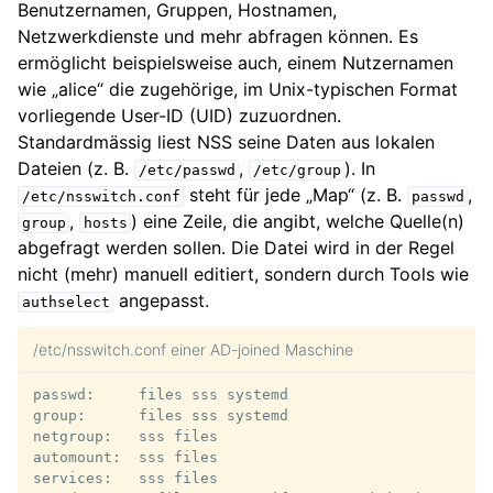
Benutzernamen, Gruppen, Hostnamen,
Netzwerkdienste und mehr abfragen können. Es
ermöglicht beispielsweise auch, einem Nutzernamen
wie „alice“ die zugehörige, im Unix-typischen Format
vorliegende User-ID (UID) zuzuordnen.
Standardmässig liest NSS seine Daten aus lokalen
Dateien (z. B.
,
). In
/etc/passwd
/etc/group
steht für jede „Map“ (z. B.
,
/etc/nsswitch.conf
passwd
,
) eine Zeile, die angibt, welche Quelle(n)
group
hosts
abgefragt werden sollen. Die Datei wird in der Regel
nicht (mehr) manuell editiert, sondern durch Tools wie
angepasst.
authselect
/etc/nsswitch.conf einer AD-joined Maschine
passwd:     files sss systemd

group:      files sss systemd

netgroup:   sss files

automount:  sss files

services:   sss files
