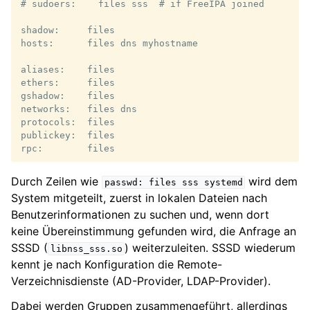
# sudoers:    files sss  # if FreeIPA joined

shadow:     files

hosts:      files dns myhostname

aliases:    files

ethers:     files

gshadow:    files

networks:   files dns

protocols:  files

publickey:  files

Durch Zeilen wie
wird dem
passwd:
files
sss
systemd
System mitgeteilt, zuerst in lokalen Dateien nach
Benutzerinformationen zu suchen und, wenn dort
keine Übereinstimmung gefunden wird, die Anfrage an
SSSD (
) weiterzuleiten. SSSD wiederum
libnss_sss.so
kennt je nach Konfiguration die Remote-
Verzeichnisdienste (AD-Provider, LDAP-Provider).
Dabei werden Gruppen zusammengeführt, allerdings