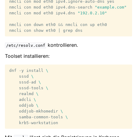
nmcli
con
mod
eth0
ipv4.ignore-auto-dns
yes

nmcli
con
mod
eth0
ipv4.dns-search
"example.com"
nmcli
con
mod
eth0
ipv4.dns
"192.0.2.10"
nmcli
con
down
eth0
&&
nmcli
con
up
eth0

nmcli
con
show
eth0
|
grep
kontrollieren.
/etc/resolv.conf
Toolset installieren:
dnf
-y
install
\
sssd
\
sssd-ad
\
sssd-tools
\
realmd
\
adcli
\
oddjob
\
oddjob-mkhomedir
\
samba-common-tools
\