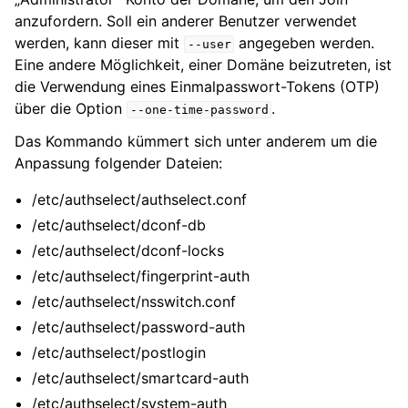
anzufordern. Soll ein anderer Benutzer verwendet
werden, kann dieser mit
angegeben werden.
--user
Eine andere Möglichkeit, einer Domäne beizutreten, ist
die Verwendung eines Einmalpasswort-Tokens (OTP)
über die Option
.
--one-time-password
Das Kommando kümmert sich unter anderem um die
Anpassung folgender Dateien:
/etc/authselect/authselect.conf
/etc/authselect/dconf-db
/etc/authselect/dconf-locks
/etc/authselect/fingerprint-auth
/etc/authselect/nsswitch.conf
/etc/authselect/password-auth
/etc/authselect/postlogin
/etc/authselect/smartcard-auth
/etc/authselect/system-auth