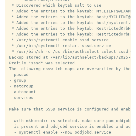
 * Discovered which keytab salt to use

 * Added the entries to the keytab: MYCLIENT$@EXAMPL
 * Added the entries to the keytab: host/MYCLIENT@EX
 * Added the entries to the keytab: host/myclient.ex
 * Added the entries to the keytab: RestrictedKrbHos
 * Added the entries to the keytab: RestrictedKrbHos
 * /usr/bin/systemctl enable sssd.service

 * /usr/bin/systemctl restart sssd.service

 * /usr/bin/sh -c /usr/bin/authselect select sssd wi
Backup stored at /var/lib/authselect/backups/2025-06
Profile "sssd" was selected.

The following nsswitch maps are overwritten by the pr
- passwd

- group

- netgroup

- automount

- services

Make sure that SSSD service is configured and enable
- with-mkhomedir is selected, make sure pam_oddjob_mk
  is present and oddjobd service is enabled and activ
  - systemctl enable --now oddjobd.service
