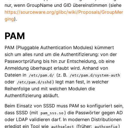
nur, wenn GroupName und GID übereinstimmen (siehe
https://sourceware.org/glibc/wiki/Proposals/GroupMer
ging
).
PAM
PAM (Pluggable Authentication Modules) kümmert
sich um alles rund um die Authentifizierung: von der
Passwortprüfung bis hin zur Entscheidung, ob eine
Anmeldung überhaupt erlaubt wird. Anhand von
Dateien in
(z. B.
/etc/pam.d/
/etc/pam.d/system-auth
oder
) legt man fest, in welcher
/etc/pam.d/sshd
Reihenfolge und mit welchen Modulen die
Authentifizierung abläuft.
Beim Einsatz von SSSD muss PAM so konfiguriert sein,
dass SSSD (mit
) die Passwörter gegen AD
pam_sss.so
oder LDAP validieren darf. In modernen Distributionen
erledigt ein Tool wie
(früher:
)
authselect
authconfig