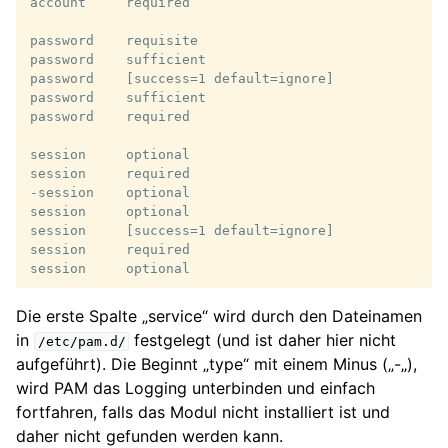
account     required                                
password    requisite                               
password    sufficient                              
password    [success=1 default=ignore]              
password    sufficient                              
password    required                                 
session     optional                                
session     required                                
-session    optional                                
session     optional                                
session     [success=1 default=ignore]              
session     required                                 
Die erste Spalte „service“ wird durch den Dateinamen
in
festgelegt (und ist daher hier nicht
/etc/pam.d/
aufgeführt). Die Beginnt „type“ mit einem Minus („-„),
wird PAM das Logging unterbinden und einfach
fortfahren, falls das Modul nicht installiert ist und
daher nicht gefunden werden kann.