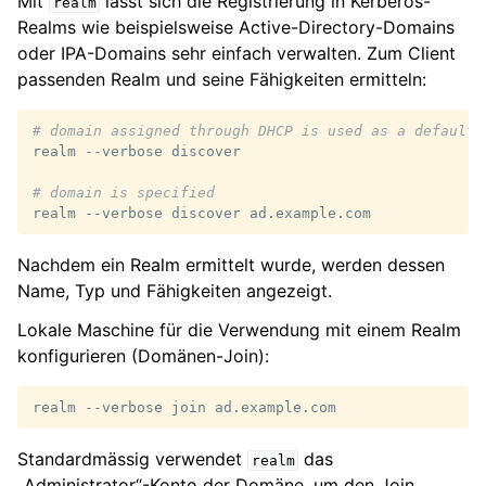
Mit
lässt sich die Registrierung in Kerberos-
realm
Realms wie beispielsweise Active-Directory-Domains
oder IPA-Domains sehr einfach verwalten. Zum Client
passenden Realm und seine Fähigkeiten ermitteln:
# domain assigned through DHCP is used as a default
realm
--verbose
discover

# domain is specified
realm
--verbose
discover
Nachdem ein Realm ermittelt wurde, werden dessen
Name, Typ und Fähigkeiten angezeigt.
Lokale Maschine für die Verwendung mit einem Realm
konfigurieren (Domänen-Join):
realm
--verbose
join
Standardmässig verwendet
das
realm
„Administrator“-Konto der Domäne, um den Join