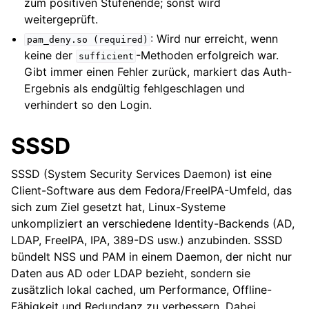
zum positiven Stufenende; sonst wird
weitergeprüft.
: Wird nur erreicht, wenn
pam_deny.so
(required)
keine der
-Methoden erfolgreich war.
sufficient
Gibt immer einen Fehler zurück, markiert das Auth-
Ergebnis als endgültig fehlgeschlagen und
verhindert so den Login.
SSSD
SSSD (System Security Services Daemon) ist eine
Client-Software aus dem Fedora/FreeIPA-Umfeld, das
sich zum Ziel gesetzt hat, Linux-Systeme
unkompliziert an verschiedene Identity-Backends (AD,
LDAP, FreeIPA, IPA, 389-DS usw.) anzubinden. SSSD
bündelt NSS und PAM in einem Daemon, der nicht nur
Daten aus AD oder LDAP bezieht, sondern sie
zusätzlich lokal cached, um Performance, Offline-
Fähigkeit und Redundanz zu verbessern. Dabei