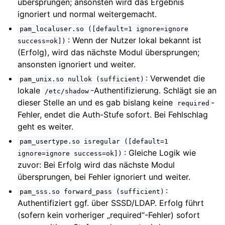
übersprungen; ansonsten wird das Ergebnis
ignoriert und normal weitergemacht.
pam_localuser.so
([default=1
ignore=ignore
: Wenn der Nutzer lokal bekannt ist
success=ok])
(Erfolg), wird das nächste Modul übersprungen;
ansonsten ignoriert und weiter.
: Verwendet die
pam_unix.so
nullok
(sufficient)
lokale
-Authentifizierung. Schlägt sie an
/etc/shadow
dieser Stelle an und es gab bislang keine
-
required
Fehler, endet die Auth-Stufe sofort. Bei Fehlschlag
geht es weiter.
pam_usertype.so
isregular
([default=1
: Gleiche Logik wie
ignore=ignore
success=ok])
zuvor: Bei Erfolg wird das nächste Modul
übersprungen, bei Fehler ignoriert und weiter.
:
pam_sss.so
forward_pass
(sufficient)
Authentifiziert ggf. über SSSD/LDAP. Erfolg führt
(sofern kein vorheriger „required“-Fehler) sofort