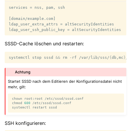
services = nss, pam, ssh

[domain/example.com]

ldap_user_extra_attrs = altSecurityIdentities

SSSD-Cache löschen und restarten:
systemctl
stop
sssd
&&
rm
-rf
/var/lib/sss/
{
db,mc
}
/*
Achtung
Startet SSSD nach dem Editieren der Konfigurationsdatei nicht
mehr, gilt:
chown
root:root
/etc/sssd/sssd.conf

chmod
600
/etc/sssd/sssd.conf

systemctl
restart
SSH konfigurieren: