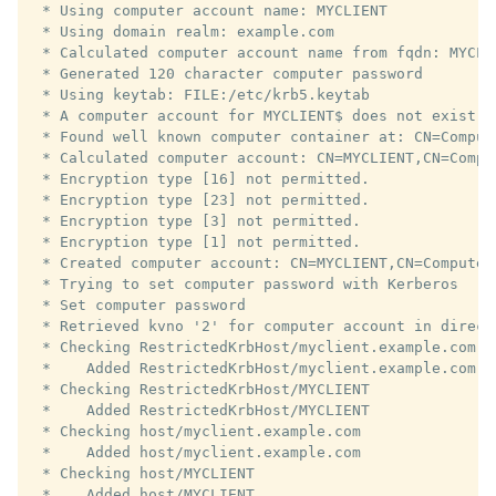
 * Using computer account name: MYCLIENT

 * Using domain realm: example.com

 * Calculated computer account name from fqdn: MYCLIE
 * Generated 120 character computer password

 * Using keytab: FILE:/etc/krb5.keytab

 * A computer account for MYCLIENT$ does not exist

 * Found well known computer container at: CN=Comput
 * Calculated computer account: CN=MYCLIENT,CN=Compu
 * Encryption type [16] not permitted.

 * Encryption type [23] not permitted.

 * Encryption type [3] not permitted.

 * Encryption type [1] not permitted.

 * Created computer account: CN=MYCLIENT,CN=Computer
 * Trying to set computer password with Kerberos

 * Set computer password

 * Retrieved kvno '2' for computer account in direct
 * Checking RestrictedKrbHost/myclient.example.com

 *    Added RestrictedKrbHost/myclient.example.com

 * Checking RestrictedKrbHost/MYCLIENT

 *    Added RestrictedKrbHost/MYCLIENT

 * Checking host/myclient.example.com

 *    Added host/myclient.example.com

 * Checking host/MYCLIENT

 *    Added host/MYCLIENT
