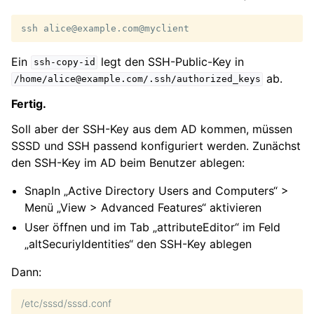
ssh
Ein
legt den SSH-Public-Key in
ssh-copy-id
ab.
/home/alice@example.com/.ssh/authorized_keys
Fertig.
Soll aber der SSH-Key aus dem AD kommen, müssen
SSSD und SSH passend konfiguriert werden. Zunächst
den SSH-Key im AD beim Benutzer ablegen:
SnapIn „Active Directory Users and Computers“ >
Menü „View > Advanced Features“ aktivieren
User öffnen und im Tab „attributeEditor“ im Feld
„altSecuriyIdentities“ den SSH-Key ablegen
Dann:
/etc/sssd/sssd.conf