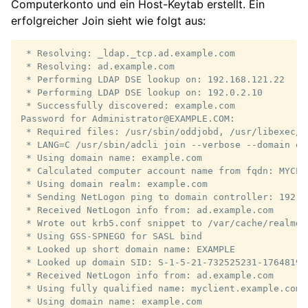
Computerkonto und ein Host-Keytab erstellt. Ein
erfolgreicher Join sieht wie folgt aus:
 * Resolving: _ldap._tcp.ad.example.com

 * Resolving: ad.example.com

 * Performing LDAP DSE lookup on: 192.168.121.22

 * Performing LDAP DSE lookup on: 192.0.2.10

 * Successfully discovered: example.com

Password for Administrator@EXAMPLE.COM:

 * Required files: /usr/sbin/oddjobd, /usr/libexec/o
 * LANG=C /usr/sbin/adcli join --verbose --domain ex
 * Using domain name: example.com

 * Calculated computer account name from fqdn: MYCLIE
 * Using domain realm: example.com

 * Sending NetLogon ping to domain controller: 192.16
 * Received NetLogon info from: ad.example.com

 * Wrote out krb5.conf snippet to /var/cache/realmd/
 * Using GSS-SPNEGO for SASL bind

 * Looked up short domain name: EXAMPLE

 * Looked up domain SID: S-1-5-21-732525231-176481970
 * Received NetLogon info from: ad.example.com

 * Using fully qualified name: myclient.example.com

 * Using domain name: example.com
