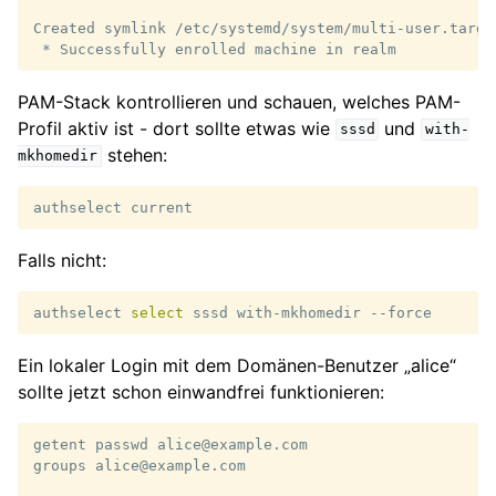
Created symlink /etc/systemd/system/multi-user.targe
PAM-Stack kontrollieren und schauen, welches PAM-
Profil aktiv ist - dort sollte etwas wie
und
sssd
with-
stehen:
mkhomedir
authselect
Falls nicht:
authselect
select
sssd
with-mkhomedir
Ein lokaler Login mit dem Domänen-Benutzer „alice“
sollte jetzt schon einwandfrei funktionieren:
getent
passwd
alice@example.com

groups
alice@example.com
