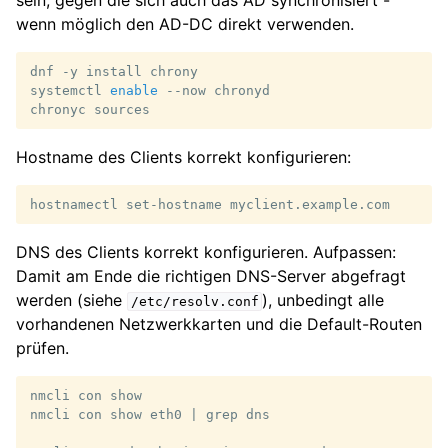
sein, gegen die sich auch das AD synchronisiert -
wenn möglich den AD-DC direkt verwenden.
dnf
-y
install
chrony

systemctl
enable
--now
chronyd

chronyc
Hostname des Clients korrekt konfigurieren:
hostnamectl
set-hostname
DNS des Clients korrekt konfigurieren. Aufpassen:
Damit am Ende die richtigen DNS-Server abgefragt
werden (siehe
), unbedingt alle
/etc/resolv.conf
vorhandenen Netzwerkkarten und die Default-Routen
prüfen.
nmcli
con
show

nmcli
con
show
eth0
|
grep
dns
