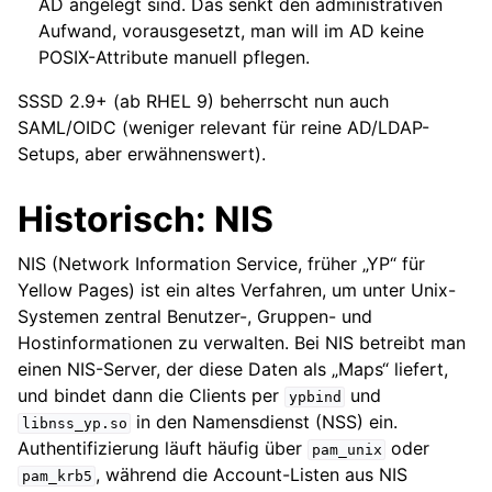
AD angelegt sind. Das senkt den administrativen
Aufwand, vorausgesetzt, man will im AD keine
POSIX-Attribute manuell pflegen.
SSSD 2.9+ (ab RHEL 9) beherrscht nun auch
SAML/OIDC (weniger relevant für reine AD/LDAP-
Setups, aber erwähnenswert).
Historisch: NIS
NIS (Network Information Service, früher „YP“ für
Yellow Pages) ist ein altes Verfahren, um unter Unix-
Systemen zentral Benutzer-, Gruppen- und
Hostinformationen zu verwalten. Bei NIS betreibt man
einen NIS-Server, der diese Daten als „Maps“ liefert,
und bindet dann die Clients per
und
ypbind
in den Namensdienst (NSS) ein.
libnss_yp.so
Authentifizierung läuft häufig über
oder
pam_unix
, während die Account-Listen aus NIS
pam_krb5