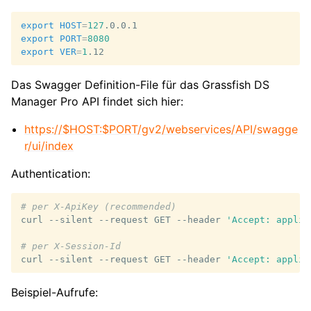
export
HOST
=
127
export
PORT
=
8080
export
VER
=
1
Das Swagger Definition-File für das Grassfish DS
Manager Pro API findet sich hier:
https://$HOST:$PORT/gv2/webservices/API/swagge
r/ui/index
Authentication:
# per X-ApiKey (recommended)
curl
--silent
--request
GET
--header
'Accept: applic
# per X-Session-Id
curl
--silent
--request
GET
--header
'Accept: applic
Beispiel-Aufrufe: