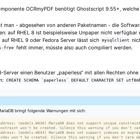
omponente OCRmyPDF benötigt Ghostscript 9.55+, welche
 man - abgesehen von anderen Paketnamen - die Software
en: auf RHEL 8 ist beispielsweise Unpaper nicht verfügbar
, auf RHEL 9 oder Fedora Server lässt sich
nich
mysqlclient
fehlt immer, müsste also auch compiliert werden.
s-free
-Server einen Benutzer „paperless“ mit allen Rechten oh
en:
CREATE
SCHEMA
`paperless`
DEFAULT
CHARACTER
SET
utf8m
MariaDB bringt folgende Warnungen mit sich:
Address: (models.W036) MariaDB does not support unique constraint
onstraint won't be created. Silence this warning if you don't car
Address: (models.W043) MariaDB does not support indexes on expres
index won't be created. Silence this warning if you don't care ab