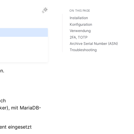
Toggle Light / Dark / Auto color theme
ON THIS PAGE
Installation
Konfiguration
Verwendung
2FA, TOTP
Archive Serial Number (ASN)
Troubleshooting
n.
ach
er), mit MariaDB-
ent eingesetzt