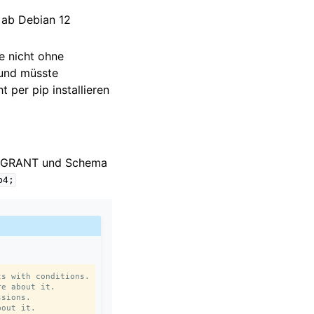
 ab Debian 12
 nicht ohne
 und müsste
t per pip installieren
ne GRANT und Schema
b4;
s with conditions.

e about it.

sions.

out it.
