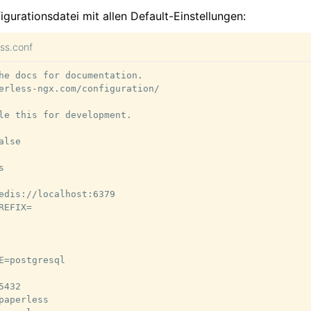
igurationsdatei mit allen Default-Einstellungen:
ess.conf
he docs for documentation.

erless-ngx.com/configuration/

le this for development.

lse



edis://localhost:6379

EFIX=

E=postgresql

432

paperless
