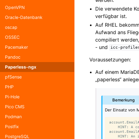
OpenVPN
Die verwendete K
verfügbar ist.
Oracle-Datenbank
Auf RHEL bekommt
oscap
Aufwand ans Flieg
OSSEC
compiliert werden
- und
Pacemaker
icc-profile
Pandoc
Voraussetzungen:
Paperless-ngx
Auf einem MariaDB
pfSense
„paperless“ anleg
PHP
Pi-Hole
Bemerkung
Pico CMS
Der Einsatz von 
Podman
account.Email
Postfix
    HINT: A c
account.Email
PostgreSQL
    HINT: An 