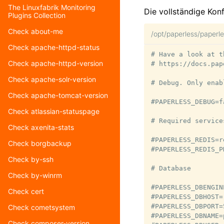
The Linuxfabrik Monitoring
Die vollständige Konf
Plugins Collection
Check about-me
/opt/paperless/paperl
Check apache-httpd-status
# Have a look at t
Check apache-httpd-version
# https://docs.pap
Check apache-solr-version
# Debug. Only enab
Check apache-tomcat-version
#PAPERLESS_DEBUG=fa
Check atlassian-statuspage
# Required services
Check axenita-stats
#PAPERLESS_REDIS=r
Check borgbackup
#PAPERLESS_REDIS_PR
Check by-ssh
# Database

Check by-winrm
#PAPERLESS_DBENGIN
Check cert
#PAPERLESS_DBHOST=

#PAPERLESS_DBPORT=5
Check cometsystem
#PAPERLESS_DBNAME=
Check composer-version