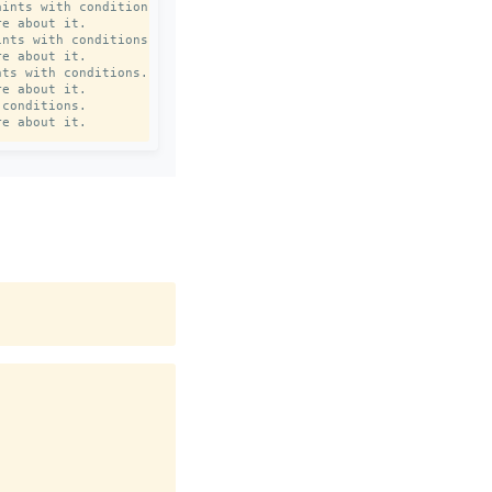
ints with conditions.

e about it.

nts with conditions.

e about it.

ts with conditions.

e about it.

conditions.
