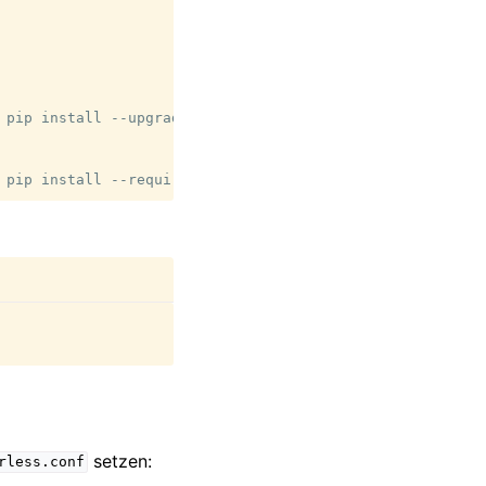
pip
install
--upgrade
pip

pip
install
--requirement
setzen:
rless.conf