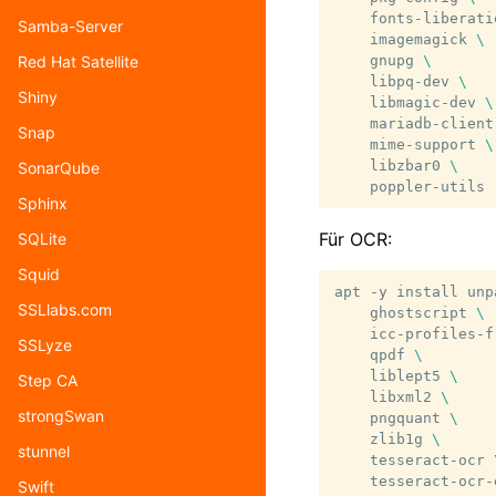
fonts-liberati
Samba-Server
imagemagick
\
gnupg
\
Red Hat Satellite
libpq-dev
\
Shiny
libmagic-dev
\
mariadb-client
Snap
mime-support
\
libzbar0
\
SonarQube
Sphinx
Für OCR:
SQLite
Squid
apt
-y
install
unp
SSLlabs.com
ghostscript
\
icc-profiles-f
SSLyze
qpdf
\
liblept5
\
Step CA
libxml2
\
strongSwan
pngquant
\
zlib1g
\
stunnel
tesseract-ocr
tesseract-ocr-
Swift