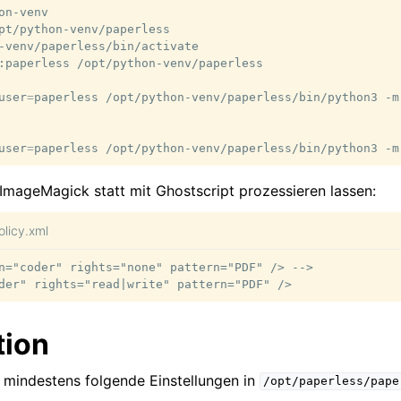
on-venv

-venv/paperless/bin/activate

:paperless
/opt/python-venv/paperless

user
=
paperless
/opt/python-venv/paperless/bin/python3
-m
user
=
paperless
/opt/python-venv/paperless/bin/python3
-m
mageMagick statt mit Ghostscript prozessieren lassen:
licy.xml
n="coder" rights="none" pattern="PDF" /> -->

tion
 mindestens folgende Einstellungen in
/opt/paperless/pape