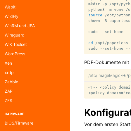
mkdir
-p
/opt/pyth
Wapiti
python3
-m
venv
source
/opt/python
WildFly
chown
-R
paperless
WinRM und JEA
sudo
--set-home
--
Wireguard
cd
/opt/paperless

WiX Toolset
sudo
--set-home
--
WordPress
PDF-Dokumente mit I
Xen
xrdp
/etc/ImageMagick-6/po
Zabbix
<!-- <policy domai
ZAP
ZFS
Konfigura
HARDWARE
BIOS/Firmware
Vor dem ersten Start