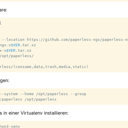
re:


--location
https://github.com/paperless-ngx/paperless-n
ngx-v
$VER
.tar.xz

x-v
$VER
.tar.xz

/opt/paperless/

rless/
{
consume,data,trash,media,static
}
egen:
--system
--home
/opt/paperless
--group

:paperless
n einer Virtualenv installieren:
hon3-venv
