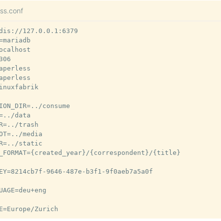
ess.conf
dis://127.0.0.1:6379

=mariadb

ocalhost

06

aperless

aperless

inuxfabrik

ION_DIR=../consume

=../data

R=../trash

OT=../media

R=../static

_FORMAT={created_year}/{correspondent}/{title}

EY=8214cb7f-9646-487e-b3f1-9f0aeb7a5a0f

UAGE=deu+eng
