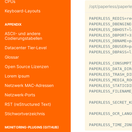
CPUs
/opt/paperless/paperl
Keyboard-Layouts
PAPERLESS_REDIS=re
PAPERLESS_DBENGINE
APPENDIX
PAPERLESS_DBHOST=l
ASCII- und andere
PAPERLESS_DBPORT=33
Codierungstabellen
PAPERLESS_DBNAME=p
PAPERLESS_DBUSER=p
Datacenter Tier-Level
PAPERLESS_DBPASS=l
Glossar
PAPERLESS_CONSUMPT
Open Source Lizenzen
PAPERLESS_DATA_DIR
PAPERLESS_TRASH_DI
Lorem ipsum
PAPERLESS_MEDIA_RO
Netzwerk MAC-Adressen
PAPERLESS_STATICDI
PAPERLESS_FILENAME
Netzwerk-Ports
PAPERLESS_SECRET_K
RST (reStructured Text)
Stichwortverzeichnis
PAPERLESS_OCR_LANG
MONITORING-PLUGINS (GITHUB)