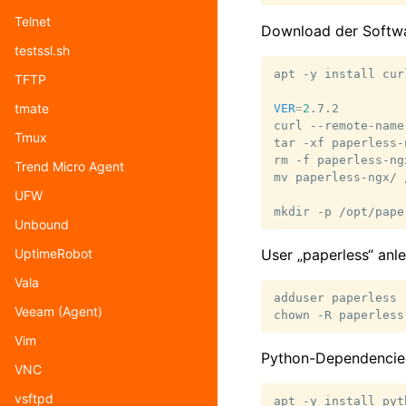
Telnet
Download der Softwa
testssl.sh
apt
-y
install
curl
TFTP
tmate
VER
=
2
.7.2

curl
--remote-name
Tmux
tar
-xf
paperless-
rm
-f
paperless-ng
Trend Micro Agent
mv
paperless-ngx/
UFW
mkdir
-p
/opt/pape
Unbound
User „paperless“ anl
UptimeRobot
Vala
adduser
paperless
Veeam (Agent)
chown
-R
paperless
Vim
Python-Dependencies i
VNC
vsftpd
apt
-y
install
pyt