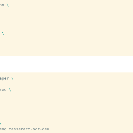
on
\
\
aper
\
ree
\
\
eng