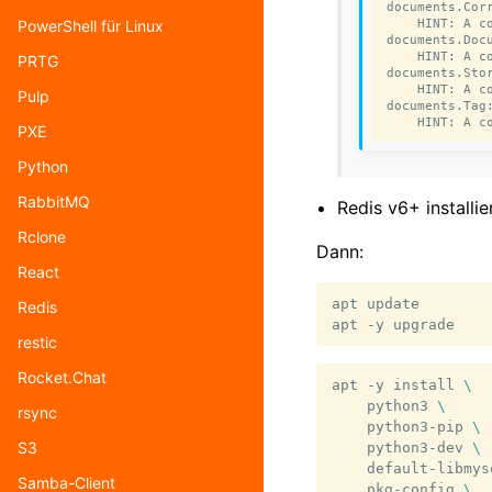
documents.Cor
    HINT: A c
PowerShell für Linux
documents.Doc
    HINT: A c
PRTG
documents.Sto
    HINT: A c
Pulp
documents.Tag
PXE
Python
RabbitMQ
Redis v6+ installi
Rclone
Dann:
React
apt
update

Redis
apt
-y
restic
Rocket.Chat
apt
-y
install
\
python3
\
rsync
python3-pip
\
S3
python3-dev
\
default-libmys
Samba-Client
pkg-config
\