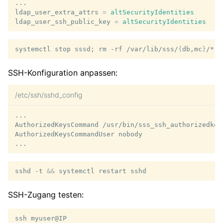
...
ldap_user_extra_attrs
=
altSecurityIdentities
ldap_user_ssh_public_key
=
altSecurityIdentities
systemctl
stop
sssd
;
rm
-rf
/var/lib/sss/
{
db,mc
}
/*
;
SSH-Konfiguration anpassen:
/etc/ssh/sshd_config
...
AuthorizedKeysCommand /usr/bin/sss_ssh_authorizedkey
AuthorizedKeysCommandUser nobody
...
sshd
-t
&&
systemctl
restart
SSH-Zugang testen:
ssh