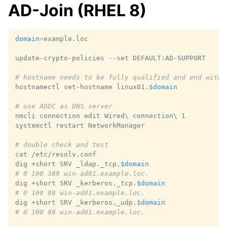
AD-Join (RHEL 8)
domain
=
example.loc

update-crypto-policies
--set
DEFAULT:AD-SUPPORT

# hostname needs to be fully qualified and end with 
hostnamectl
set-hostname
linux01.
$domain
# use ADDC as DNS server
nmcli
connection
edit
Wired
\ 
connection
\ 
1
systemctl
restart
NetworkManager

# double check and test
cat
/etc/resolv.conf

dig
+short
SRV
_ldap._tcp.
$domain
# 0 100 389 win-ad01.example.loc.
dig
+short
SRV
_kerberos._tcp.
$domain
# 0 100 88 win-ad01.example.loc.
dig
+short
SRV
_kerberos._udp.
$domain
# 0 100 88 win-ad01.example.loc.