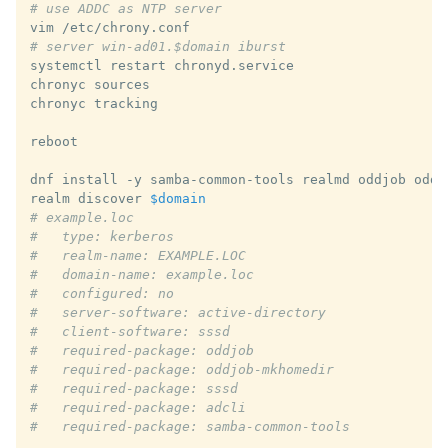
# use ADDC as NTP server
vim
# server win-ad01.$domain iburst
systemctl
restart
chronyd.service

chronyc
sources

chronyc
tracking

reboot

dnf
install
-y
samba-common-tools
realmd
oddjob
oddj
realm
discover
$domain
# example.loc
#   type: kerberos
#   realm-name: EXAMPLE.LOC
#   domain-name: example.loc
#   configured: no
#   server-software: active-directory
#   client-software: sssd
#   required-package: oddjob
#   required-package: oddjob-mkhomedir
#   required-package: sssd
#   required-package: adcli
#   required-package: samba-common-tools