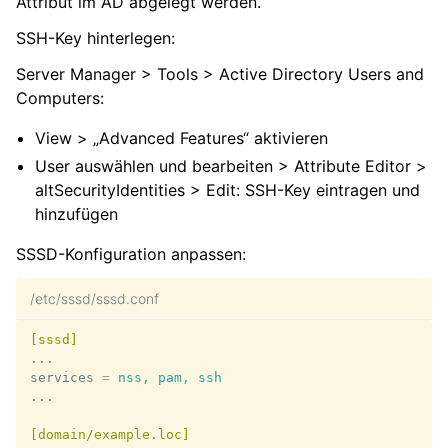
Attribut im AD abgelegt werden.
SSH-Key hinterlegen:
Server Manager > Tools > Active Directory Users and
Computers:
View > „Advanced Features“ aktivieren
User auswählen und bearbeiten > Attribute Editor >
altSecurityIdentities > Edit: SSH-Key eintragen und
hinzufügen
SSSD-Konfiguration anpassen:
/etc/sssd/sssd.conf
[sssd]
...
services
=
nss, pam, ssh
...
[domain/example.loc]