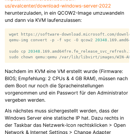
us/evalcenter/download-windows-server-2022
herunterzuladen, in ein QCOW2-Image umzuwandeln
und dann via KVM laufenzulassen:
wget
https://software-download.microsoft.com/downloa
qemu-img
convert
-p
-f
vpc
-O
qcow2
20348
.169.amd64f
sudo
cp
20348
.169.amd64fre.fe_release_svc_refresh.21
sudo
chown
qemu:qemu
Nachdem im KVM eine VM erstellt wurde (Firmware:
BIOS; Empfehlung: 2 CPUs & 4 GB RAM), müssen nach
dem Boot nur noch die Spracheinstellungen
vorgenommen und ein Passwort für den Administrator
vergeben werden.
Als nächstes muss sichergestellt werden, dass der
Windows Server eine statische IP hat. Dazu rechts in
der Taskbar das Netzwerk-Icon rechtsklicken > Open
Network & Internet Settings > Change Adapter