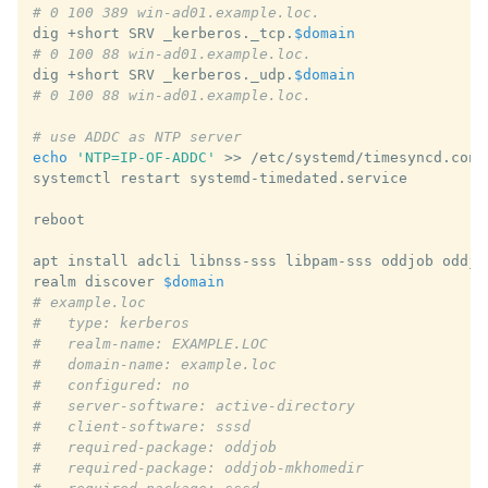
# 0 100 389 win-ad01.example.loc.
dig
+short
SRV
_kerberos._tcp.
$domain
# 0 100 88 win-ad01.example.loc.
dig
+short
SRV
_kerberos._udp.
$domain
# 0 100 88 win-ad01.example.loc.
# use ADDC as NTP server
echo
'NTP=IP-OF-ADDC'
>>
/etc/systemd/timesyncd.conf

systemctl
restart
systemd-timedated.service

reboot

apt
install
adcli
libnss-sss
libpam-sss
oddjob
oddjo
realm
discover
$domain
# example.loc
#   type: kerberos
#   realm-name: EXAMPLE.LOC
#   domain-name: example.loc
#   configured: no
#   server-software: active-directory
#   client-software: sssd
#   required-package: oddjob
#   required-package: oddjob-mkhomedir