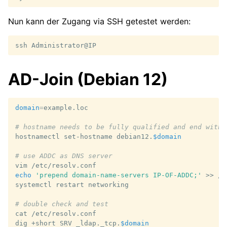
Nun kann der Zugang via SSH getestet werden:
ssh
AD-Join (Debian 12)
domain
=
example.loc

# hostname needs to be fully qualified and end with 
hostnamectl
set-hostname
debian12.
$domain
# use ADDC as DNS server
vim
echo
'prepend domain-name-servers IP-OF-ADDC;'
>>
/e
systemctl
restart
networking

# double check and test
cat
/etc/resolv.conf

dig
+short
SRV
_ldap._tcp.
$domain