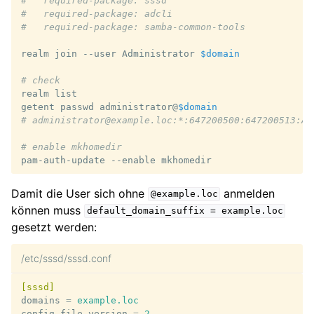
#   required-package: sssd
#   required-package: adcli
#   required-package: samba-common-tools
realm
join
--user
Administrator
$domain
# check
realm
list

getent
passwd
administrator@
$domain
# administrator@example.loc:*:647200500:647200513:Ad
# enable mkhomedir
pam-auth-update
--enable
Damit die User sich ohne
anmelden
@example.loc
können muss
default_domain_suffix
=
example.loc
gesetzt werden:
/etc/sssd/sssd.conf
[sssd]
domains
=
example.loc
config_file_version
=
2