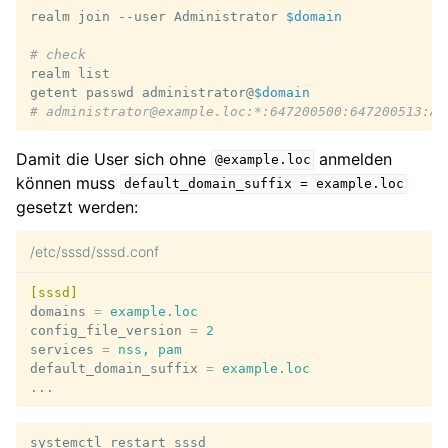
realm
join
--user
Administrator
$domain
# check
realm
list

getent
passwd
administrator@
$domain
# administrator@example.loc:*:647200500:647200513:Ad
Damit die User sich ohne
anmelden
@example.loc
können muss
default_domain_suffix
=
example.loc
gesetzt werden:
/etc/sssd/sssd.conf
[sssd]
domains
=
example.loc
config_file_version
=
2
services
=
nss, pam
default_domain_suffix
=
example.loc
...
systemctl
restart