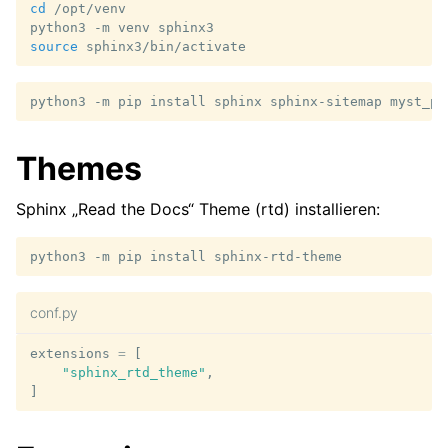
cd
/opt/venv

python3
-m
venv
source
python3
-m
pip
install
sphinx
sphinx-sitemap
Themes
Sphinx „Read the Docs“ Theme (rtd) installieren:
python3
-m
pip
install
conf.py
extensions
=
[
"sphinx_rtd_theme"
,
]