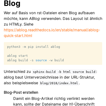
Blog
Wer auf Basis von rst-Dateien einen Blog aufbauen
möchte, kann
ABlog
verwenden. Das Layout ist ähnlich
zu HTMLy. Siehe
https://ablog.readthedocs.io/en/stable/manual/ablog-
quick-start.html
python3
-m
pip
install
ablog

ablog
start

ablog
build
-s
source
-w
Unterschied zu
:
sphinx-build
-b
html
source
build
ablog baut Unterverzeichnisse in der URL-Struktur,
also beispielsweise
.
blog/2018/index.html
Blog-Post erstellen
Damit ein Blog-Artikel richtig verlinkt werden
kann, sollte der Dateiname der h1-Überschrift