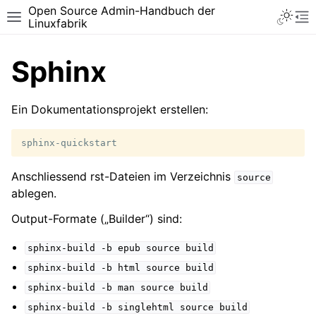
Open Source Admin-Handbuch der
Toggle 
Toggle site navigation sidebar
To
Linuxfabrik
Sphinx
Ein Dokumentationsprojekt erstellen:
Anschliessend rst-Dateien im Verzeichnis
source
ablegen.
Output-Formate („Builder“) sind:
sphinx-build
-b
epub
source
build
sphinx-build
-b
html
source
build
sphinx-build
-b
man
source
build
sphinx-build
-b
singlehtml
source
build