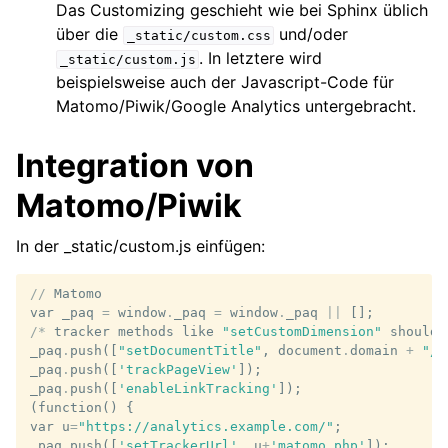
Das Customizing geschieht wie bei Sphinx üblich
über die
und/oder
_static/custom.css
. In letztere wird
_static/custom.js
beispielsweise auch der Javascript-Code für
Matomo/Piwik/Google Analytics untergebracht.
Integration von
Matomo/Piwik
In der _static/custom.js einfügen:
//
Matomo
var
_paq
=
window
.
_paq
=
window
.
_paq
||
[];
/*
tracker
methods
like
"setCustomDimension"
should
_paq
.
push
([
"setDocumentTitle"
,
document
.
domain
+
"/"
_paq
.
push
([
'trackPageView'
]);
_paq
.
push
([
'enableLinkTracking'
]);
(
function
()
{
var
u
=
"https://analytics.example.com/"
;
_paq
.
push
([
'setTrackerUrl'
,
u
+
'matomo.php'
]);