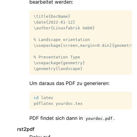
bearbeitet werden:
\title{DocName}

\date{2022-01-12}

\author{Linuxfabrik GmbH}

% Landscape orientation

\usepackage[screen,margin=0.8in]{geometry}

% Presentation Type

\usepackage{geometry}

Um daraus das PDF zu generieren:
cd
latex

pdflatex
PDF findet sich dann in
.
yourdoc.pdf
rst2pdf