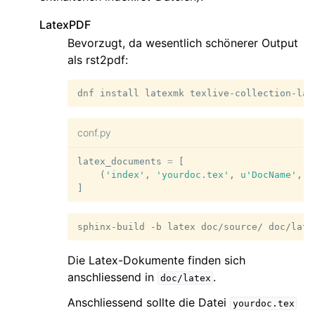
LatexPDF
Bevorzugt, da wesentlich schönerer Output
als rst2pdf:
dnf
install
latexmk
texlive-collection-lat
conf.py
latex_documents
=
[
(
'index'
,
'yourdoc.tex'
,
u
'DocName'
,
u
]
sphinx-build
-b
latex
doc/source/
Die Latex-Dokumente finden sich
anschliessend in
.
doc/latex
Anschliessend sollte die Datei
yourdoc.tex