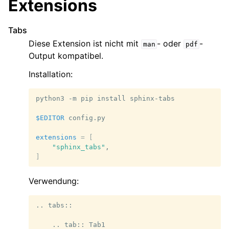
Extensions
Tabs
Diese Extension ist nicht mit
- oder
-
man
pdf
Output kompatibel.
Installation:
python3
-m
pip
install
sphinx-tabs

$EDITOR
config.py

extensions
=
[
"sphinx_tabs"
]
Verwendung:
.. tabs::

    .. tab:: Tab1
