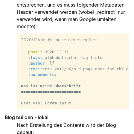
entsprechen, und es muss folgender Metadaten-
Header verwendet werden (wobei „redirect“ nur
verwendet wird, wenn man Google umleiten
möchte):
2020/12/das-ist-meine-ueberschrift.rst
..
post
::
 2020-12-31

:tags:
 alphabetische, tag-liste

:author:
 lf

:redirect:
 2017/06/old-page-name-for-the-post
:nocomments:
Das ist meine Überschrift
=========================
Blog builden - lokal
Nach Erstellung des Contents wird der Blog
gebaut: