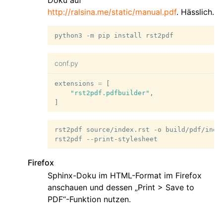
Doku auf
http://ralsina.me/static/manual.pdf
. Hässlich.
python3
-m
pip
install
conf.py
extensions
=
[
"rst2pdf.pdfbuilder"
,
]
rst2pdf
source/index.rst
-o
build/pdf/inde
rst2pdf
Firefox
Sphinx-Doku im HTML-Format im Firefox
anschauen und dessen „Print > Save to
PDF“-Funktion nutzen.