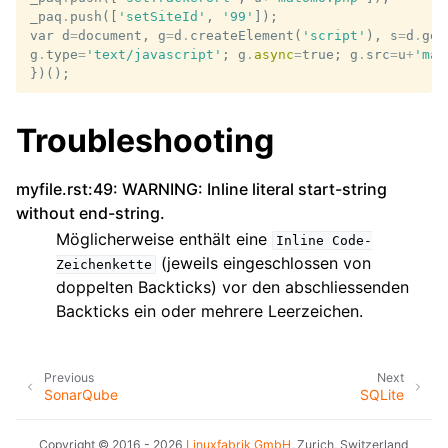
_paq
.
push
([
'setSiteId'
,
'99'
]);
var
d
=
document
,
g
=
d
.
createElement
(
'script'
),
s
=
d
.
get
g
.
type
=
'text/javascript'
;
g
.
async
=
true
;
g
.
src
=
u
+
'mat
})();
Troubleshooting
myfile.rst:49: WARNING: Inline literal start-string
without end-string.
Möglicherweise enthält eine
Inline
Code-
(jeweils eingeschlossen von
Zeichenkette
doppelten Backticks) vor den abschliessenden
Backticks ein oder mehrere Leerzeichen.
Previous
Next
SonarQube
SQLite
Copyright © 2016 - 2026
Linuxfabrik GmbH
, Zurich, Switzerland